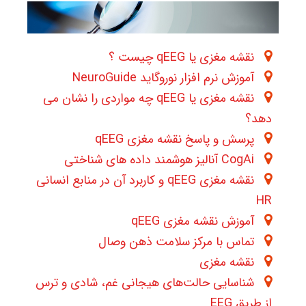
نقشه مغزی یا qEEG چیست ؟
آموزش نرم افزار نوروگاید NeuroGuide
نقشه مغزی یا qEEG چه مواردی را نشان می
دهد؟
پرسش و پاسخ نقشه مغزی qEEG
CogAi آنالیز هوشمند داده های شناختی
نقشه مغزی qEEG و کاربرد آن در منابع انسانی
HR
آموزش نقشه مغزی qEEG
تماس با مرکز سلامت ذهن وصال
نقشه مغزی
شناسایی حالت‌های هیجانی غم، شادی و ترس
از طریق EEG