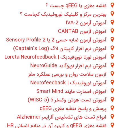
نقشه مغزی یا qEEG چیست ؟
بهترین مرکز و کلینیک نوروفیدبک کجاست ؟
آموزش آزمون 2-IVA
آموزش آزمون CANTAB
آموزش آزمون نمایه حسی 2 یا Sensory Profile 2
آموزش نرم افزار کاپیتان لاگ (Captain's Log)
آموزش لورتا نوروفیدبک | Loreta Neurofeedback
آموزش نرم افزار نوروگاید NeuroGuide
آزمون سلامت روان و بررسی عملکرد مغز
آموزش نوروفیدبک | Neurofeedback
آموزش اسمارت مایند Smart Mind
آموزش تست هوش وکسلر 5 (WISC-5)
پرسش و پاسخ نقشه مغزی qEEG
انواع تست های تشخیص آلزایمر Alzheimer
نقشه مغزی qEEG و کاربرد آن در منابع انسانی HR