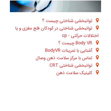
توانبخشی شناختی چیست ؟
توانبخشی شناختی در کودکان فلج مغزی و یا
اختلالات حرکتی - cp
Body VR چیست ؟
آشنایی با تمرینات BodyVR
تماس با مرکز سلامت ذهن وصال
توانبخشی شناختی CRT
کلینیک سلامت ذهن