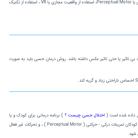
- برنامه درمان در کلینیک استفاده از توانبخشی حسی ، کاردرمانی ، اتاق چند حسی یا Snoezelen Room ، تمرینات بهبود مهارت حرکت ، تمرینات درکی - حرکتی یا Perceptual Motor، استفاده از واقعیت مجازی یا VR ، استفاده از تکنیک
 بی تاثیر یا حتی تاثیر عکس داشته باشد. روش درمان حسی باید به صورت
 داده شده است (
اختلال حسی چیست ؟
) برنامه درمانی برای کودک و یا
بزرگسال مشخص می شود ، درمان ها برای بزرگسال و کودکان تا حدی تفاوت دارد، در بزرگسالان بیشتر استفاده از اتاق های چند حسی و ماساژ می باشد ولی در کودکان تمرینات درکی - حرکتی ( Perceptual Motor ) ، و تحرکات غیر فعال