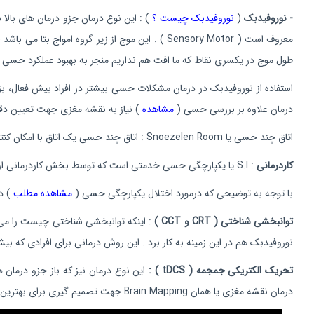
- نوروفیدبک
(
نوروفیدبک چیست ؟
معروف است ( Sensory Motor ) . این موج از زیر گروه امواج بتا می باشد (
طول موج در یکسری نقاط که ما افت هم نداریم منجر به بهبود عملکرد حسی در
استفاده از نوروفیدبک در درمان مشکلات حسی بیشتر در افراد بیش فعال، بز
درمان علاوه بر بررسی حسی (
مشاهده
) نیاز به نقشه مغزی جهت تعیین دق
اتاق چند حسی یا Snoezelen Room : اتاق چند حسی یک اتاق با امکان کنترل کامل صدا، دما، بو، نور و تمام موارد مربوط به حس های سطحی و عمقی است (
کاردرمانی
: S.I یا یکپارچگی حسی خدمتی است که توسط بخش کاردرمانی ارائه می شود و بیشتر بر انجام تمرین های درکی - حرکتی که به PM یا همان Perceptual Motor می باشد تاکید دارد.
با توجه به توضیحی که درمورد اختلال یکپارچگی حسی (
مشاهده مطلب
) دادیم
توانبخشی شناختی ( CRT و CCT )
: اینکه توانبخشی شناختی چیست را می 
نوروفیدبک هم در این زمینه به کار برد . این روش درمانی برای افرادی که ب
تحریک الکتریکی جمجمه ( tDCS ) :
این نوع درمان نیز که باز جزو درمان
درمان نقشه مغزی یا همان Brain Mapping جهت تصمیم گیری برای بهترین نقطه برای تحریک استفاده نمود (