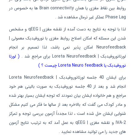
روابط بین نقاط مغزی یا همان Brain connectivity ها به خصوص در
Phase Lag عملکر غیر نرمال مشاهده شد .
لذا با توجه به نتایج به دست آمده از نقشه مغزی | qEEG و مشخص
شدن این مسئله که امکان اصلاح روابط مغزی با نوروفیدبک معمولی |
Neurofeedback امکان پذیر نمی باشد، لذا تصمیم بر انجام
لورتانوروفیدبک | Loreta Neurofeedback برای مراجع شد .
( لورتا
نوروفیدبک یا Loreta Neuro feedback چیست ؟ )
برای ایشان 40 جلسه لورتانوروفیدبک | Loreta Neurofeedback
انجام شد و بعد از 40 جلسه نوروفیدبک به صورت بالینی هم خود
مراجع و هم خانواده ایشان بیان نمودند که توجه ایشان بسیار بهتر شده
و مادر کودک می گفت که بالاخره بعد از سالها ما فکر می کنیم مشکل
شنوایی ایشان حل شده است ، لذا مجدداً آزمون بررسی توجه و تمرکز
IVA-2 و نقشه مغزی | qEEG به عمل آمد که به ترتیب نتایج آزمون
های جدید را می توانید مشاهده نمایید .