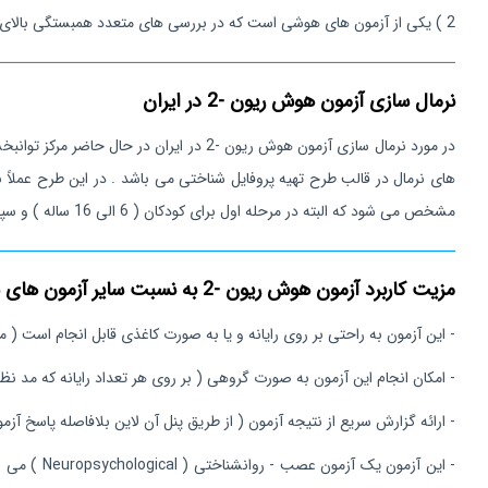
2 ) یکی از آزمون های هوشی است که در بررسی های متعدد همبستگی بالای آزمون هوش ریون -2 با شاخص استدلال سیال وکسلر مشاهده شده است.
نرمال سازی آزمون هوش ریون -2 در ایران
در مورد نرمال سازی آزمون هوش ریون -2 د
مشخص می شود که البته در مرحله اول برای کودکان ( 6 الی 16 ساله ) و سپس برای بزرگسالان و افراد مسن جمع آوری خواهد شد.
مزیت کاربرد آزمون هوش ریون -2 به نسبت سایر آزمون های هوشی در چیست ؟
- این آزمون به راحتی بر روی رایانه و یا به صورت کاغذی قابل انجام است ( ما د
- امکان انجام این آزمون به صورت گروهی ( بر روی هر تعداد رایانه که مد نظر
- ارائه گزارش سریع از نتیجه آزمون ( از طریق پنل آن لاین بلافاصله پاسخ آزم