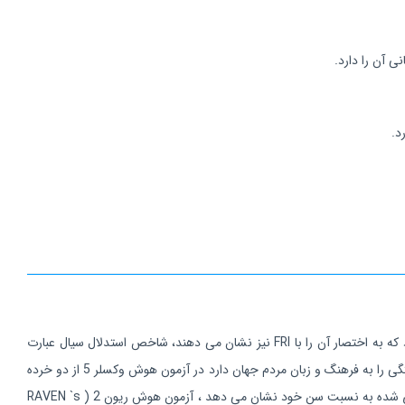
د.
در آزمون هوش وکسلر کودکان نسخه 5 (WISC-5) که مناسب برای سن 6 الی 16 سال می باشد شاخص استدلال سیال (Fluid Reasoning Index) وجود دارد که به اختصار آن را با FRI نیز نشان می دهند، شاخص استدلال سیال عبارت
است از توانایی حل مسائل جدید با استفاده از دانش قبلی و یکی از شاخص های اصلی ضریب کلی هوش در نظر گرفته می شود ، این شاخص که کمترین وابستگی را به فرهنگ و زبان مردم جهان دارد در آزمون هوش وکسلر 5 از دو خرده
آزمون استدلال ماتریسی (Matrix Reasoning) و تشخیص وزن ها (Figure Weight) تشکیل شده است و توانایی کلی کودک را در به کارگیری مفاهیم یادگیری شده به نسبت سن خود نشان می دهد ، آزمون هوش ریون 2 ( RAVEN `s