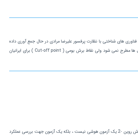
 و ستاد علوم و فناوری های شناختی با نظارت پرفسور علیرضا مرادی در حال جمع آوری داده
های نرمال در قالب طرح تهیه پروفایل شناختی می باشد . در این طرح عملاً با توجه به اینکه سئوال های آزمون ریون به صورت تصویری بوده تغییری در سئوال ها مطرح نمی شود ولی نقاط برش بومی ( Cut-off point ) برای ایرانیان
- این آزمون یک آزمون عصب - روانشناختی ( Neuropsychological ) می باشد و یک برآیند کلی از عملکرد عمومی شناخت فرد می دهد. ( درواقع آزمون هوش روین -2 یک آزمون هوشی نیست ، بلکه یک آزمون جهت بررسی عملکرد