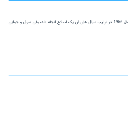
- آزمون هوش ریون استاندارد ( SPM ) نخستین مرتبه در سال 1938تهیه و در سال 1947 تصحیح کوچکی در یکی از سوال های اصلی آن به عمل آمد و در سال 1956 در ترتیب سوال های آن یک اصلاح انجام شد، ولی سوال و جوابی