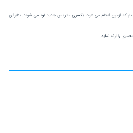
 مشکلات بزرگی که آزمون های هوش ریون ( RAVEN ) قدیمی داشتند در دسترس بودن سوال های آزمون هوش بود.در نسخه دیجیتال ریون 2 هر بار که آزمون انجام می شود، یکسری ماتریس جدید لود می شوند. بنابراین
بری را ارئه نماید.