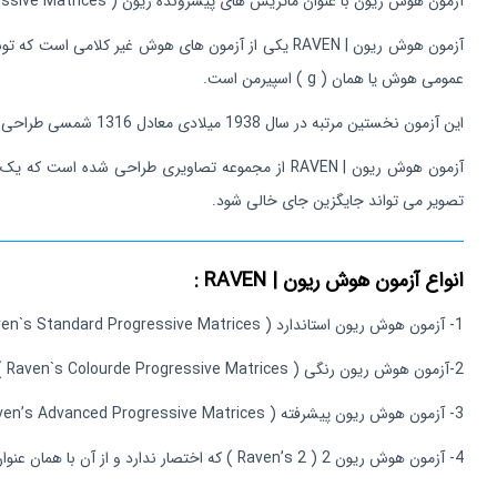
آزمون هوش ریون با عنوان ماتریس های پیشرونده ریون ( Raven’s Progressive Matrices ) معروف است و به اختصار ( RPM ) نامیده می شود.
آزمون هوش ریون | RAVEN یکی از آزمون های هوش غیر کلامی است که توسط جان سی ریون (
عمومی هوش یا همان ( g ) اسپیرمن است.
این آزمون نخستین مرتبه در سال 1938 میلادی معادل 1316 شمسی طراحی شد. در سالهای بعد نسخه های مختلفی از آن ارائه شد که آخرین نگارش آن در سال 2018 با عنوان آزمون هوش ریون 2 ( Raven’s 2 ) در دسترس می باشد.
آزمون هوش ریون | RAVEN از مجموعه تصاویری طراحی
تصویر می تواند جایگزین جای خالی شود.
انواع آزمون هوش ریون | RAVEN :
1- آزمون هوش ریون استاندارد ( Raven`s Standard Progressive Matrices ) که به اختصار ( SPM ) نامیده می شود. مناسب سن 6/5 الی 65 سال ( شش و نیم سال تا شصت و پنج سال ) می باشد.
2-آزمون هوش ریون رنگی ( Raven`s Colourde Progressive Matrices ) که به اختصار ( CPM ) نامیده می شود. مناسب سن کودکان 5 الی 11 ساله و بزرگسالان با عقب ماندگی ذهنی می باشد.
3- آزمون هوش ریون پیشرفته ( Raven’s Advanced Progressive Matrices ) که به اختصار ( APM ) نامیده می شود. مناسب بررسی
4- آزمون هوش ریون 2 ( Raven’s 2 ) که اختصار ندارد و از آن با همان عنوان Raven’s 2 یاد می شود. مناسب برای سنین 4 الی 90 سال می باشد با هرگونه توانایی هوشی.