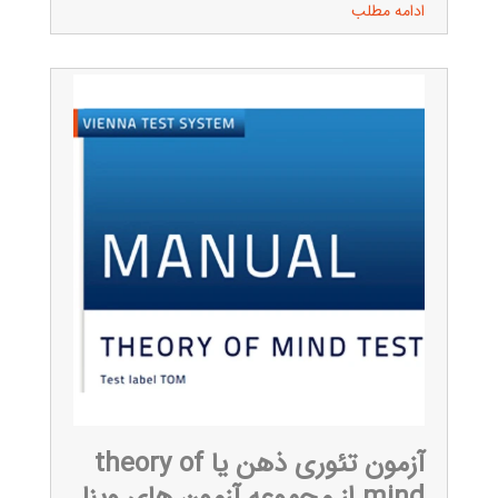
ادامه مطلب
آزمون تئوری ذهن یا theory of
mind از مجموعه آزمون های وینا