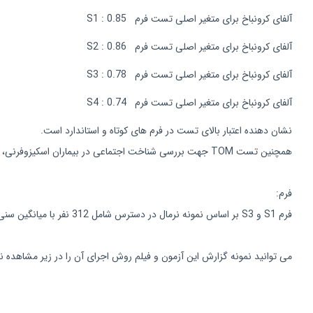
آلفای کرونباخ برای متغیر اصلی تست فرم S1 : 0.85
آلفای کرونباخ برای متغیر اصلی تست فرم S2 : 0.86
آلفای کرونباخ برای متغیر اصلی تست فرم S3 : 0.78
آلفای کرونباخ برای متغیر اصلی تست فرم S4 : 0.74
نشان دهنده اعتبار بالای تست در فرم های کوتاه و استاندارد است.
همچنین تست TOM جهت بررسی شناخت اجتماعی در بیماران اسکیزوفرنی، اختلالات effective، اختلالات شخصیت و اختلالات وابسته به دمانس است.
فرم:
فرم S1 و S3 بر اساس نمونه نرمال در دسترس شامل 312 نفر با میانگین سنی 17 تا 83 سال است و در فرم کلی سن، تحصیلات و جنسیت معین برای نمونه فراهم شده است.
می توانید نمونه گزارش این آزمون و فیلم روش اجرای آن را در زیر مشاهده نم