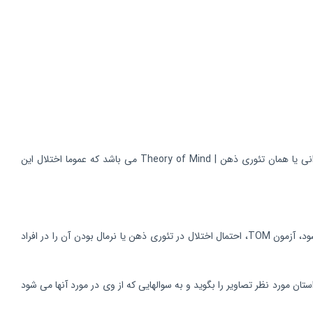
تست TOM از مجموعه آزمون های وینا در طبقه بندی بررسی شناخت اجتماعی | Social cognition قرار می گیرد، این آزمون جهت بررسی توانایی ذهن خوانی یا همان تئوری ذهن | Theory of Mind می باشد که عموما اختلال این
تست TOM از مجموعه آزمون های وینا به صورت کاملاً کامپیوتری برگزار می شود و نتایج آن با داده های نرمالی که در خود آزمون وینا وجود دارد تفسیر می شود، آزمون TOM، احتمال اختلال در تئوری ذهن یا نرمال بودن آن را در افراد
ان مورد نظر تصاویر را بگوید و به سوالهایی که از وی در مورد آنها می شود