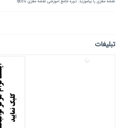
نقشه مغزی را بیاموزید: دوره جامع آموزشی نقشه مغزی qEEG
تبلیغات