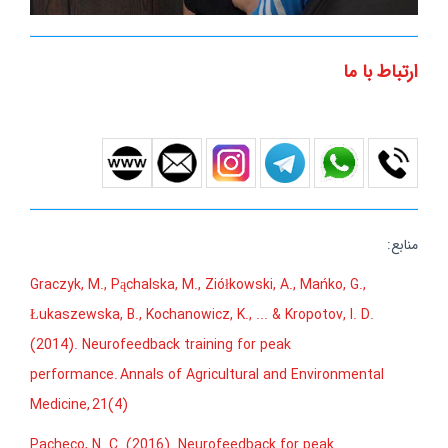
ارتباط با ما
منابع:
Graczyk, M., Pąchalska, M., Ziółkowski, A., Mańko, G.,
Łukaszewska, B., Kochanowicz, K., ... & Kropotov, I. D.
(2014). Neurofeedback training for peak
performance. Annals of Agricultural and Environmental
Medicine, 21(4)
Pacheco, N. C. (2016). Neurofeedback for peak