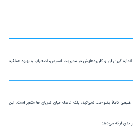
قلب (HRV) یکی از شاخص‌ های مهم در ارزیابی عملکرد سیستم عصبی و وضعیت سلامت روان است. در این مطلب با مفهوم HRV، نحوه اندازه‌ گیری آن و کاربردهایش در مدیریت استرس، اضطراب و بهبود عملکرد
طبیعی کاملاً یکنواخت نمی‌تپد، بلکه فاصله میان ضربان‌ ها متغیر است. این