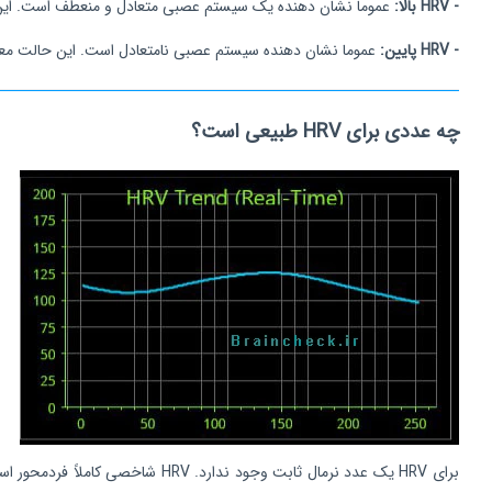
- HRV بالا:
عموما نشان‌ دهنده یک سیستم عصبی متعادل و منعطف است. ای
- HRV پایین:
عموما نشان‌ دهنده سیستم عصبی نامتعادل است. این حالت معمو
چه عددی برای HRV طبیعی است؟
برای HRV یک عدد نرمال ثابت وج