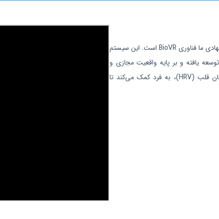
جهت ارزیابی و اندازه‌گیری دقیق HRV و پایش روند تغییرات آن، راهکار پیشنهادی ما فناوری BioVR است. این سیستم
 درمان غیردارویی اضطراب توسط لابراتوار هوش مصنوعی Raderon توسعه یافته و بر پایه واقعیت مجازی و
بیوفیدبک طراحی شده است. BioVR با استفاده از مفهوم تغییرپذیری ضربان قلب (HRV)، به فرد کمک می‌کند تا