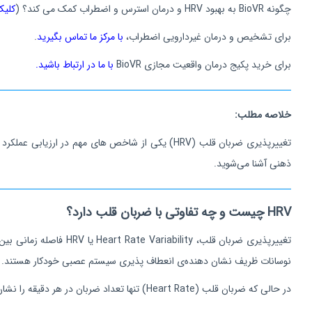
چگونه BioVR به بهبود HRV و درمان استرس و اضطراب کمک می کند؟ (
کلیک
برای تشخیص و درمان غیردارویی اضطراب،
با مرکز ما تماس بگیرید
.
برای خرید پکیج درمان واقعیت مجازی BioVR
با ما در ارتباط باشید.
خلاصه مطلب:
ذهنی آشنا می‌شوید.
HRV چیست و چه تفاوتی با ضربان قلب دارد؟
تغییرپذیری ضربان قلب،
Heart Rate Variability
یا HRV فاصله زما
نوسانات ظریف نشان‌ دهنده‌ی انعطاف‌ پذیری سیستم عصبی خودکار هستند.
در حالی که ضربان قلب (Heart Rate) تنها تعداد ضربان در هر دقیقه را نشان می‌دهد، HRV اطلاعات دقیق‌ تری در مورد میزان تعادل و توانایی تنظیم استرس در بدن ارائه می‌دهد.