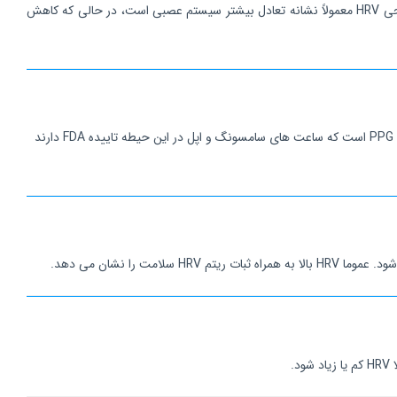
دلیل، اتکا به یک عدد ثابت برای سنجش وضعیت HRV معمولاً دقت بالایی ندارد. آنچه اهمیت دارد روند HRV شخصی شما در طول زمان است. افزایش تدریجی HRV معمولاً نشانه تعادل بیشتر سیستم عصبی است، در حالی که کاهش
بهترین ابزار اندازه گیری HRV در ابتدا دستگاه های ECG (دستگاه نوار قلبی یا الکتروکاردیوگرام) و پس از آن استفاده از سنسورهای PPG (Photoplethysmography) است که ساعت های سامسونگ و اپل در این حیطه تاییده FDA دارند