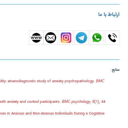
ارتباط با ما
منابع
:
lity: a
transdiagnostic study of anxiety psychopathology.
BMC
s with anxiety and control participants.
,
(1), 44.
BMC psychology
9
nses in Anxious and Non-Anxious Individuals During a Cognitive