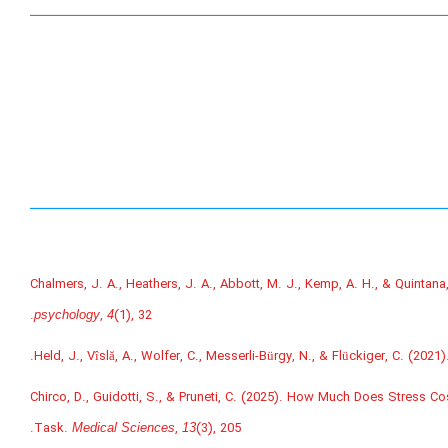
Chalmers, J. A., Heathers, J. A., Abbott, M. J., Kemp, A. H., & Quintana,
,
(1), 32.
psychology
4
Held, J., Vîslă, A., Wolfer, C., Messerli-Bürgy, N., & Flückiger, C. (2021
Chirco, D., Guidotti, S., & Pruneti, C. (2025). How Much Does Stress 
Task.
,
(3), 205.
Medical Sciences
13