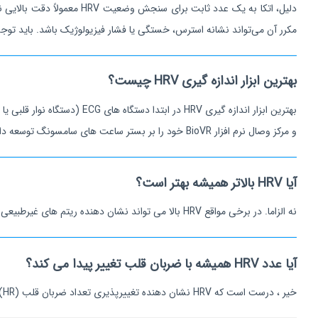
مکرر آن می‌تواند نشانه استرس، خستگی یا فشار فیزیولوژیک باشد. باید توجه داشت که HRV یک فرد با افزایش س
بهترین ابزار اندازه گیری HRV چیست؟
و مرکز وصال نرم افزار BioVR خود را بر بستر ساعت های سامسونگ توسعه داده است.
آیا HRV بالاتر همیشه بهتر است؟
نه الزاما. در برخی مواقع HRV بالا می تواند نشان دهنده ریتم های غیرطبیعی سیستم پاراسمپاتیک باشد که به صورت خستگی های مزمن و کم تحرکی دیده می شود. عموما HRV بالا به همراه ثبات ریتم HRV سلامت را نشان می دهد.
آیا عدد HRV همیشه با ضربان قلب تغییر پیدا می کند؟
خیر ، درست است که HRV نشان دهنده تغییرپذیری تعداد ضربان قلب (HR) است ولی الزاما رابطه خطی با یکدیگر ندارند. یعنی ممکن است در ضربان قلب بالا HRV کم یا زیاد شود.