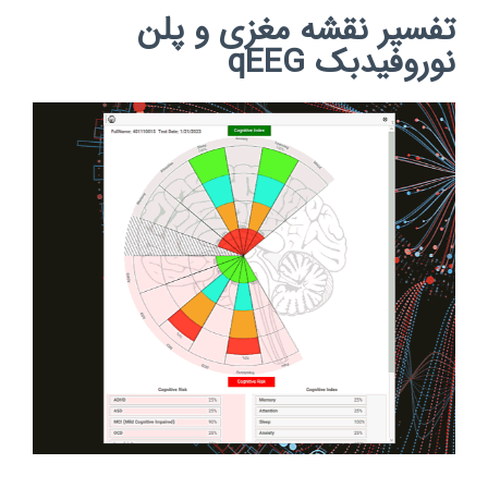
تفسیر نقشه مغزی و پلن
نوروفیدبک qEEG