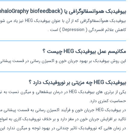
بیوفیدبک هموانسفالوگرافی یا HEG (HemoEncephaloGraphy biofeedback) چیست؟
کاهش علائم افسردگی ( Depression ) است .
مکانیسم عمل بیوفیدبک HEG چیست ؟
این روش بیوفیدبک بر بهبود جریان خون و اکسیژن رسانی در قسمت پیشانی مغز
بیوفیدبک HEG چه مزیتی بر نوروفیدبک دارد ؟
یکی از برتری های بیوفیدبک HEG در درمان بیش
حساسیت کمتری دارد.
در بیوفیدبک HEG جریان خون و فرآیند اکسیژن رسانی به قسم
تاکید بر افزایش جریان خون در مغز دارد و بر خلاف نوروفیدبک کاری به امواج