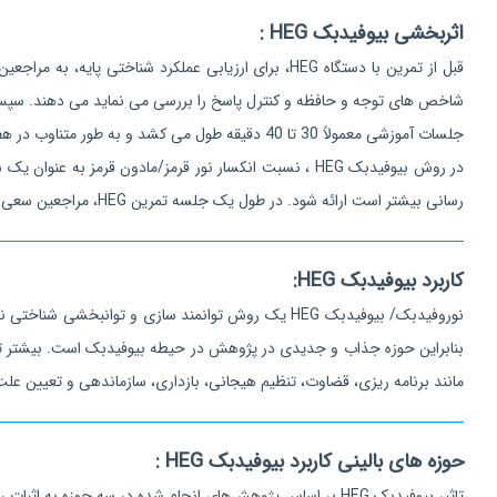
اثربخشی بیوفیدبک HEG :
شاخص های توجه و حافظه و کنترل پاسخ را بررسی می نماید می دهند. سپس بعد از حدود 40 جلسه درمان مجدد جهت بررسی پیشرفت مراجع آزم
جلسات آموزشی معمولاً 30 تا 40 دقیقه طول می کشد و به طور متناوب در هفته انجام می شود ( حدودا 3 جلسه در هفته ).
در روش بیوفیدبک HEG ، نسبت انکسار نور قرمز/مادون قر
رسانی بیشتر است ارائه شود. در طول یک جلسه تمرین HEG، مراجعین سعی می کنند سیگنال تولید شده توسط حسگر HEG را افزایش دهند.
کاربرد بیوفیدبک HEG:
نوروفیدبک/ بیوفیدبک HEG یک روش توانمند سازی و تو
مانند برنامه ریزی، قضاوت، تنظیم هیجانی، بازداری، سازماندهی و تعیین علت 
حوزه های بالینی کاربرد بیوفیدبک HEG :
تاثیر بیوفیدبک HEG بر اساس پژوهش‌های انجام شده در سه حوزه به اثبات رسیده و از ضریب تاثیر بالایی برخوردار است و می‌توان از آن استفاده کرد. این سه حوزه شامل :