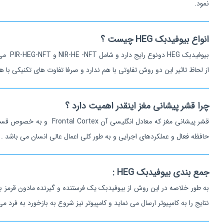
نمود.
انواع بیوفیدبک HEG چیست ؟
بیوفیدبک HEG دونوع رایج دارد و شامل NIR-HE -NFT و PIR-HEG-NFT می باشد. که معادل فارسی آن هموآنسفالوگرافی مادون قرمز نزدیک و همو آنسفالوگرافی مادون قرمز غیرفعال است.
از لحاظ تاثیر این دو روش تفاوتی با هم ندارد و صرفا تفاوت های تکنیکی با هم
چرا قشر پیشانی مغز اینقدر اهمیت دارد ؟
حافظه فعال و عملکردهای اجرایی و به طور کلی اعمال عالی انسان می باشد . ب
جمع بندی بیوفیدبک HEG :
به طور خلاصه در این روش از بیوفیدبک یک فرستنده و گیرنده مادون قرم
نتایج را به کامپیوتر ارسال می نماید و کامپیوتر نیز شروع به بازخورد به فر