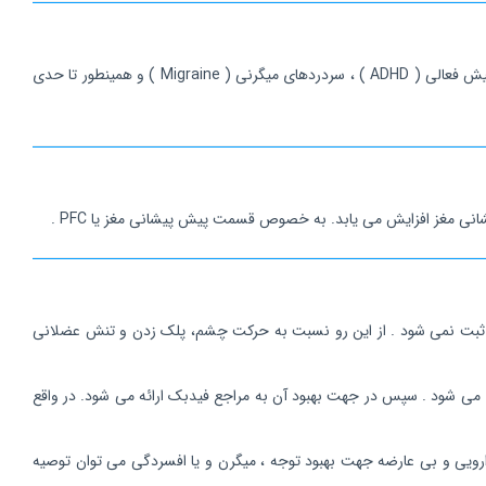
بیوفیدبک هموآنسفالوگرافی که از آن با عنوان بیوفیدبک HEG نیز یاد می شود، روشی پیشرفته ، درمانی غیر دارویی و بدون هرگونه عارضه جهت بهبود علائم بیش فعالی ( ADHD ) ، سردردهای میگرنی ( Migraine ) و همینطور تا حدی
انی مغز افزایش می یابد. به خصوص قسمت پیش پیشانی مغز یا PFC .
الکتریکی مغز ثبت نمی شود . از این رو نسبت به حرکت چشم، پلک زدن و تنش عضلانی
گیری می شود . سپس در جهت بهبود آن به مراجع فیدبک ارائه می شود. در واقع
و میگرن ندارد این روش، جایگزین بسیار مناسبی است .از بیوفیدبک HEG به عنوان یک روش غیر دارویی و بی عارضه جهت بهبود توجه ، میگرن و یا افسردگی می توان توصیه