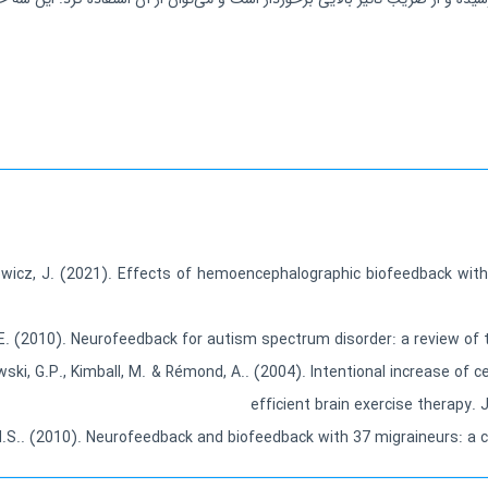
iewicz, J. (2021). Effects of hemoencephalographic biofeedback with 
.E. (2010). Neurofeedback for autism spectrum disorder: a review of t
wski, G.P., Kimball, M. & Rémond, A.. (2004). Intentional increase o
efficient brain exercise therapy
M.S.. (2010). Neurofeedback and biofeedback with 37 migraineurs: a cl