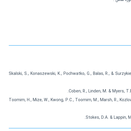
Skalski, S., Konaszewski, K., Pochwatko, G., Balas, R., & Surzyk
Coben, R., Linden, M. & Myers, T
Toomim, H., Mize, W., Kwong, P.C., Toomim, M., Marsh, R., Kozlo
Stokes, D.A. & Lappin, 