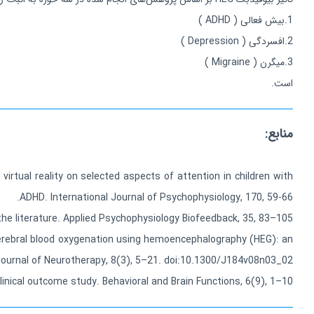
1.بیش فعالی ( ADHD )
2.افسردگی ( Depression )
3.میگرن ( Migraine )
است.
منابع:
virtual reality on selected aspects of attention in children with
ADHD. International Journal of Psychophysiology, 170, 59-66.‏
he literature. Applied Psychophysiology Biofeedback, 35, 83–105.
f cerebral blood oxygenation using hemoencephalography (HEG): an
. Journal of Neurotherapy, 8(3), 5–21. doi:10.1300/J184v08n03_02
inical outcome study. Behavioral and Brain Functions, 6(9), 1–10.