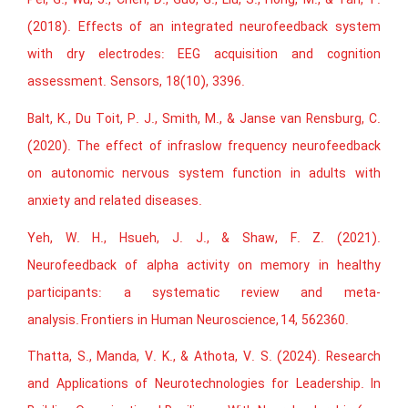
Pei, G., Wu, J., Chen, D., Guo, G., Liu, S., Hong, M., & Yan, T.
(2018). Effects of an integrated neurofeedback system
with dry electrodes: EEG acquisition and cognition
assessment. Sensors, 18(10), 3396.
Balt, K., Du Toit, P. J., Smith, M., & Janse van Rensburg, C.
(2020). The effect of infraslow frequency neurofeedback
on autonomic nervous system function in adults with
anxiety and related diseases.
Yeh, W. H., Hsueh, J. J., & Shaw, F. Z. (2021).
Neurofeedback of alpha activity on memory in healthy
participants: a systematic review and meta-
analysis. Frontiers in Human Neuroscience, 14, 562360.
Thatta, S., Manda, V. K., & Athota, V. S. (2024). Research
and Applications of Neurotechnologies for Leadership. In