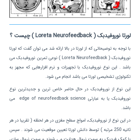
لورتا نوروفیدبک ( Loreta Neurofeedback ) چیست ؟
با توجه به توضیحاتی که از لورتا در بالا ارائه شد می توان گفت که لورتا
نوروفیدبک ( Loreta Neurofeedback ) نوعی تمرین نوروفیدبک می
باشد . این نوع نوروفیدبک با تجهیزات و نرم افزارهایی که مجهز به
تکنولوژی تشخیصی لورتا می باشد انجام می شود.
این نوع از نوروفیدبک در حال حاضر خاص ترین و جدیدترین نوع
نوروفیدبک یا به عبارتی edge of neurofeedback science می
باشد.
در این نوع از نوروفیدبک، امواج سطح مغزی در هر لحظه ( تقریبا در هر
ثانیه 250 مرتبه ) توسط دانش لورتا تعیین موقعیت می شوند . سپس
با کمک فیدبک به سمت نرمال هدایت می شوند و سمت نرمال سازی