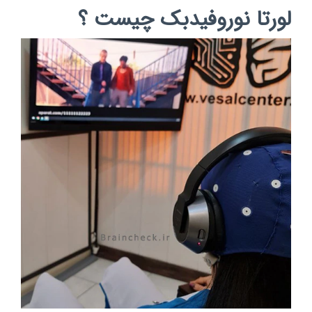
لورتا نوروفیدبک چیست ؟