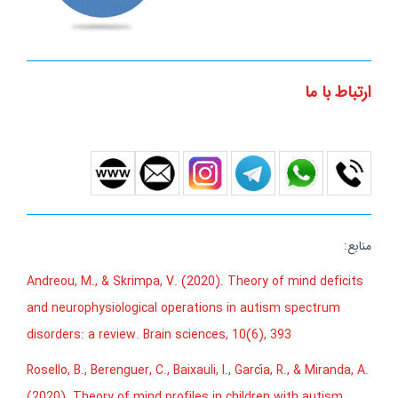
ارتباط با ما
منابع:
Andreou, M., & Skrimpa, V. (2020). Theory of mind deficits
and neurophysiological operations in autism spectrum
disorders: a review. Brain sciences, 10(6), 393
Rosello, B., Berenguer, C., Baixauli, I., García, R., & Miranda, A.
(2020). Theory of mind profiles in children with autism