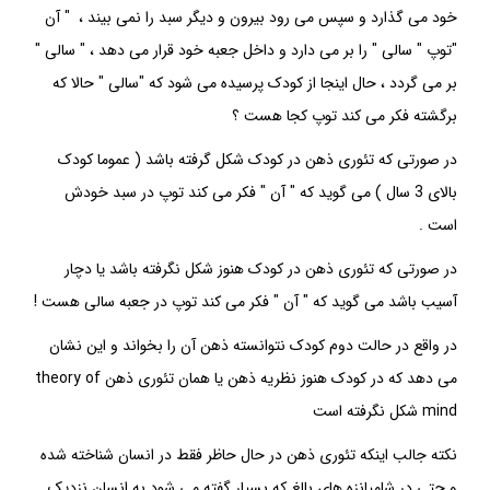
خود می گذارد و سپس می رود بیرون و دیگر سبد را نمی بیند ، " آن
"توپ " سالی " را بر می دارد و داخل جعبه خود قرار می دهد ، " سالی "
بر می گردد ، حال اینجا از کودک پرسیده می شود که "سالی " حالا که
برگشته فکر می کند توپ کجا هست ؟
در صورتی که
تئوری ذهن
در کودک شکل گرفته باشد ( عموما کودک
بالای 3 سال ) می گوید که " آن " فکر می کند توپ در سبد خودش
است .
در صورتی که
تئوری ذهن
در کودک هنوز شکل نگرفته باشد یا دچار
آسیب باشد می گوید که " آن " فکر می کند توپ در جعبه سالی هست !
در واقع در حالت دوم کودک نتوانسته ذهن آن را بخواند و این نشان
می دهد که در کودک هنوز نظریه ذهن یا همان
تئوری ذهن
theory of
mind
شکل نگرفته است
نکته جالب اینکه
تئوری ذهن
در حال حاظر فقط در انسان شناخته شده
و حتی در شامپانزه های بالغ که بسیار گفته می شود به انسان نزدیک