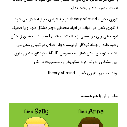
هستند
تئوری ذهن
وجود ندارد
تئوری ذهن
-
theory of mind
در چه افرادی دچار اختلال می شود
؟
تئوری ذهن
می تواند در افراد مختلفی دچار مشکل شود و یا ضعیف
شود حتی ولی در بعضی از مشکلات احتمال آسیب دیده شدن زیاد آن
وجود دارد از جمله کودکان
اوتیسم
دچار اختلال در
تیوری ذهن
می
باشند ، کودکان بیش فعال به خصوص ADHD ، کودکان سندرم داون
این مشکل را دارند افراد اسکیزوفرن ، مصمویت با الکل
روند تصویری
تئوری ذهن
-
theory of mind
سالی و آن با هم هستند